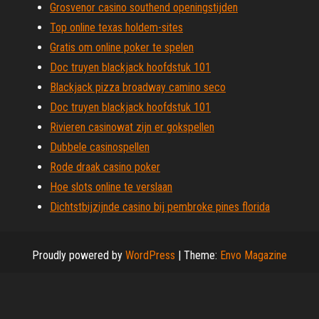
Grosvenor casino southend openingstijden
Top online texas holdem-sites
Gratis om online poker te spelen
Doc truyen blackjack hoofdstuk 101
Blackjack pizza broadway camino seco
Doc truyen blackjack hoofdstuk 101
Rivieren casinowat zijn er gokspellen
Dubbele casinospellen
Rode draak casino poker
Hoe slots online te verslaan
Dichtstbijzijnde casino bij pembroke pines florida
Proudly powered by
WordPress
|
Theme:
Envo Magazine