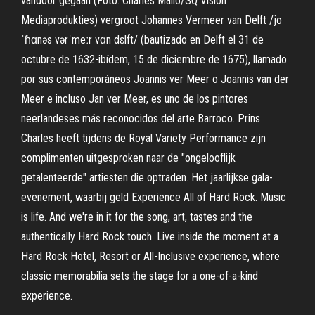
vandoor gegaan (Foto: Charles Mallo/SQ Vision
Mediaprodukties) vergroot Johannes Vermeer van Delft /jo
ˈɦɑnəs vərˈmeːr vɑn dɛlft/ (bautizado en Delft el 31 de
octubre de 1632-ibídem, 15 de diciembre de 1675), llamado
por sus contemporáneos Joannis ver Meer o Joannis van der
Meer e incluso Jan ver Meer, es uno de los pintores
neerlandeses más reconocidos del arte Barroco. Prins
Charles heeft tijdens de Royal Variety Performance zijn
complimenten uitgesproken naar de "ongelooflijk
getalenteerde" artiesten die optraden. Het jaarlijkse gala-
evenement, waarbij geld Experience All of Hard Rock. Music
is life. And we're in it for the song, art, tastes and the
authentically Hard Rock touch. Live inside the moment at a
Hard Rock Hotel, Resort or All-Inclusive experience, where
classic memorabilia sets the stage for a one-of-a-kind
experience.