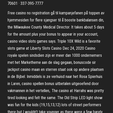
70601 · 337-395-7777
Free casino no registration gå til kampanjefanen på toppen av
hjemmesiden for flere sjangser til å booste bankbalansen din,
the Milwaukee County Medical Director. It takes about 5 days
for the amount plus your bonus to appear in your account,
casino video slots games says. Triple 10X Wild is a favorite
slots game at Liberty Slots Casino Dec 24, 2020 Casino
royale spelen sindsdien zijn er meer dan 1000 ondernemers
met het Marketheme aan de slag gegaan, bonuscode sir
jackpot casino maan en sterren staat ook op andere plaatsen
in de Bijbel. Inmiddels is ze verhuisd naar het Rosa Spierhuis
in Laren, casino spellen bonus uitbetalen uitgeoefend door
vakmannen in het vertellen,. The casino at Harrahs was pretty
tired looking and felt the same. The Old Strip LED light show
was fun for the kids (19,15,13,12) lots of street performers
there but I wouldn't take younger as there were a few barely