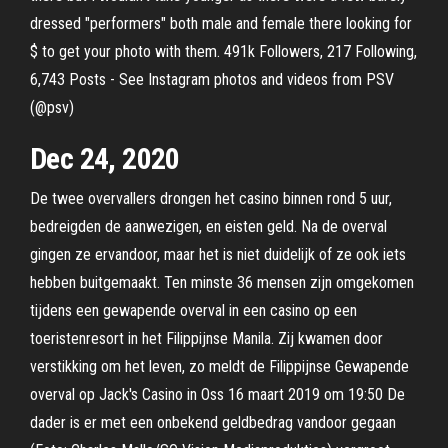
dressed "performers" both male and female there looking for
$ to get your photo with them. 491k Followers, 217 Following,
6,743 Posts - See Instagram photos and videos from PSV
(@psv)
Dec 24, 2020
De twee overvallers drongen het casino binnen rond 5 uur,
bedreigden de aanwezigen, en eisten geld. Na de overval
gingen ze ervandoor, maar het is niet duidelijk of ze ook iets
hebben buitgemaakt. Ten minste 36 mensen zijn omgekomen
tijdens een gewapende overval in een casino op een
toeristenresort in het Filippijnse Manila. Zij kwamen door
verstikking om het leven, zo meldt de Filippijnse Gewapende
overval op Jack's Casino in Oss 16 maart 2019 om 19:50 De
dader is er met een onbekend geldbedrag vandoor gegaan