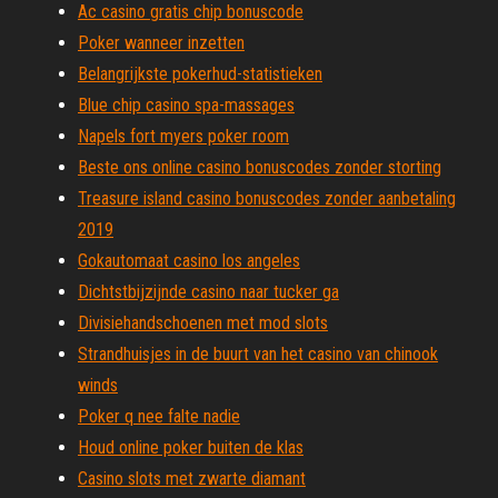
Ac casino gratis chip bonuscode
Poker wanneer inzetten
Belangrijkste pokerhud-statistieken
Blue chip casino spa-massages
Napels fort myers poker room
Beste ons online casino bonuscodes zonder storting
Treasure island casino bonuscodes zonder aanbetaling
2019
Gokautomaat casino los angeles
Dichtstbijzijnde casino naar tucker ga
Divisiehandschoenen met mod slots
Strandhuisjes in de buurt van het casino van chinook
winds
Poker q nee falte nadie
Houd online poker buiten de klas
Casino slots met zwarte diamant