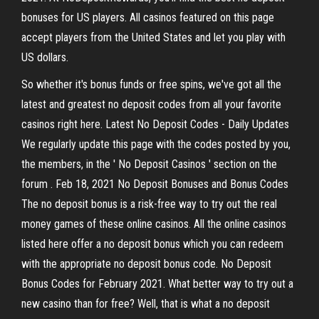
bonuses for US players. All casinos featured on this page
accept players from the United States and let you play with
US dollars.
So whether it's bonus funds or free spins, we've got all the
latest and greatest no deposit codes from all your favorite
casinos right here. Latest No Deposit Codes - Daily Updates
We regularly update this page with the codes posted by you,
the members, in the ' No Deposit Casinos ' section on the
forum . Feb 18, 2021 No Deposit Bonuses and Bonus Codes
The no deposit bonus is a risk-free way to try out the real
money games of these online casinos. All the online casinos
listed here offer a no deposit bonus which you can redeem
with the appropriate no deposit bonus code. No Deposit
Bonus Codes for February 2021. What better way to try out a
new casino than for free? Well, that is what a no deposit