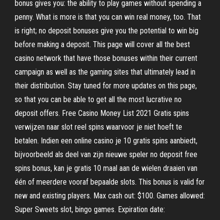
bonus gives you: the ability to play games without spending a
penny. What is more is that you can win real money, too. That
is right; no deposit bonuses give you the potential to win big
before making a deposit. This page will cover all the best
casino network that have those bonuses within their current
campaign as well as the gaming sites that ultimately lead in
their distribution. Stay tuned for more updates on this page,
so that you can be able to get all the most lucrative no
deposit offers. Free Casino Money List 2021 Gratis spins
verwijzen naar slot reel spins waarvoor je niet hoeft te
betalen. Indien een online casino je 10 gratis spins aanbiedt,
bijvoorbeeld als deel van zijn nieuwe speler no deposit free
spins bonus, kan je gratis 10 maal aan de wielen draaien van
één of meerdere vooraf bepaalde slots. This bonus is valid for
new and existing players. Max cash out: $100. Games allowed:
Super Sweets slot, bingo games. Expiration date: