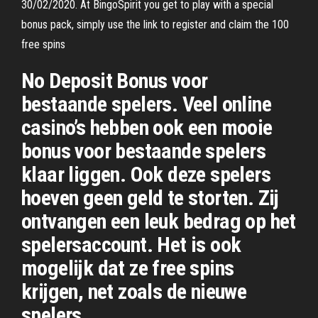
30/02/2020. At BingoSpirit you get to play with a special
bonus pack, simply use the link to register and claim the 100
free spins
No Deposit Bonus voor
bestaande spelers. Veel online
casino’s hebben ook een mooie
bonus voor bestaande spelers
klaar liggen. Ook deze spelers
hoeven geen geld te storten. Zij
ontvangen een leuk bedrag op het
spelersaccount. Het is ook
mogelijk dat ze free spins
krijgen, net zoals de nieuwe
spelers.