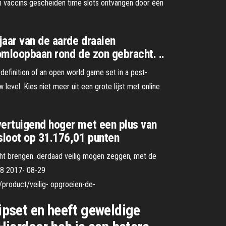
van vaccins gescheiden time slots ontvangen door één
jaar van de aarde draaien
 omloopbaan rond de zon gebracht. ..
 definition of an open world game set in a post-
evel. Kies niet meer uit een grote lijst met online
vertuigend hoger met een plus van
 sloot op 31.176,01 punten
cht brengen. derdaad veilig mogen zeggen, met de
18 2017- 08-29
product/veilig- opgroeien-de-
pset en heeft geweldige