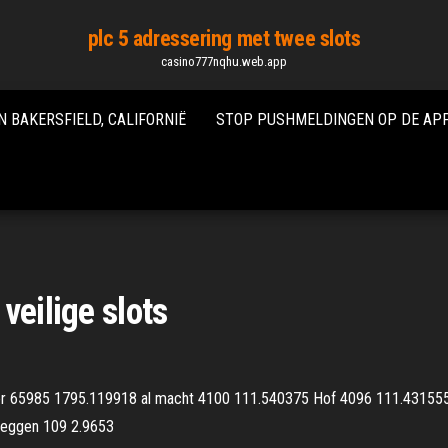
plc 5 adressering met twee slots
casino777nqhu.web.app
N BAKERSFIELD, CALIFORNIË
STOP PUSHMELDINGEN OP DE APP
veilige slots
r 65985 1795.119918 al macht 4100 111.540375 Hof 4096 111.431555 
leggen 109 2.9653