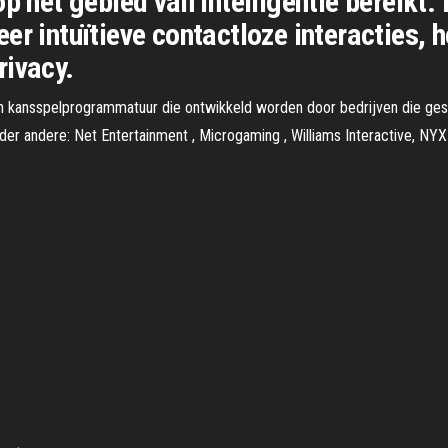
p het gebied van intelligentie bereikt.
er intuïtieve contactloze interacties, 
rivacy.
an kansspelprogrammatuur die ontwikkeld worden door bedrijven die gesp
der andere: Net Entertainment , Microgaming , Williams Interactive, NYX