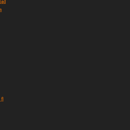
oad
n
fl
as casino