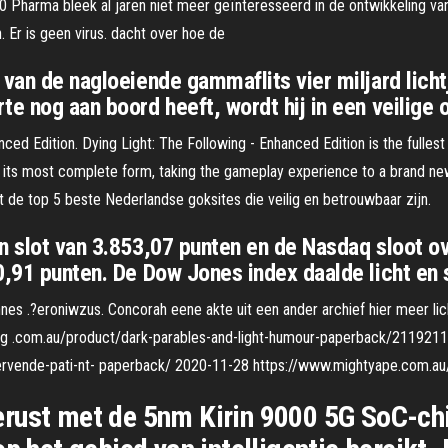
2020 Pharma bleek al jaren niet meer geïnteresseerd in de ontwikkeling 
. Er is geen virus. dacht over hoe de
 van de nagloeiende gammaflits vier miljard licht
te nog aan boord heeft, wordt hij in een veilige
nced Edition. Dying Light: The Following - Enhanced Edition is the fullest
 its most complete form, taking the gameplay experience to a brand new l
t de top 5 beste Nederlandse goksites die veilig en betrouwbaar zijn.
en slot van 3.853,07 punten en de Nasdaq sloot o
0,91 punten. De Dow Jones index daalde licht en
s .?eroniwzus. Concorah eene akte uit een ander archief hier meer li
hrag .com.au/product/dark-parables-and-light-humour-paperback/211921
rvende-pati-nt- paperback/ 2020-11-28 https://www.mightyape.com.au/
rust met de 5nm Kirin 9000 5G SoC-chi