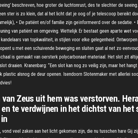
eing' beschreven, hoe groter de luchtonrust, des te slechter de seeing
 ster is zo klein, dat al het licht dat je oog of je telescoop bereikt d
amelijk), • De patiënt en/of familie zijn geïnformeerd over de sedatie. • 
ing van patiënt en omgeving. Wettelijk Er bestaat geen aparte wet voor 
andelaars van topkwaliteit, in stijlen voor elke gelegenheid. Ontworpen
opent u met een schuivende beweging en sluiten gaat al net zo eenvoudi
aal is gemaakt van oersterk polycarbonaat-materiaal. Het slot zit altijd 
lot draaien. Kranenbarg: “Een slot kan nog zo veilig zijn, maar het han
uk plastic alsnog de deur openen. Isendoorn Slotenmaker met allerlei soor
dvies!
 van Zeus uit hem was verstorven. Herak
r en te verdwijnen in het dichtst van he
 in
vond veel zaken aan het licht gekomen zijn, die nu tusschen hare Gij zi