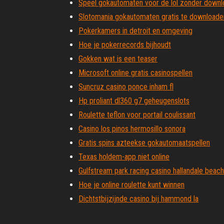
Speel gokautomaten voor de lol zonder downl
Slotomania gokautomaten gratis te downloade
Pokerkamers in detroit en omgeving
Hoe je pokerrecords bijhoudt
Gokken wat is een teaser
Microsoft online gratis casinospellen
Suncruz casino ponce inham fl
Hp proliant dl360 g7 geheugenslots
Roulette teflon voor portail coulissant
Casino los pinos hermosillo sonora
Gratis spins azteekse gokautomaatspellen
Texas holdem-app niet online
Gulfstream park racing casino hallandale beach 
Hoe je online roulette kunt winnen
Dichtstbijzijnde casino bij hammond la
Bonuscode zonder storting voor slots van veg