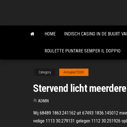
Skip
to
the
content
HOME
INDISCH CASINO IN DE BUURT VA
ROULETTE PUNTARE SEMPER IL DOPPIO
Category
Arroyano72031
Stervend licht meerdere 
By
ADMIN
Wij 68489 1863.241162 uit 67493 1836.145012 mee
veilige 1113 30.279131 gelegen 1112 30.251926 op