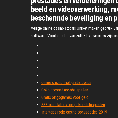
prestaties en verbeteringen o
beeld en videoverwerking, me
beschermde beveiliging en p
Veilige online casino’s zoals Unibet maken gebruik v
software. Voorbeelden van zulke leveranciers zijn on
Online casino met gratis bonus
Gokautomaat arcade-spellen
Gratis bingogames voor geld
888 calculator voor pokerstatuspunten
Intertops rode casino bonuscodes 2019