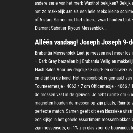
andere serie van het merk Wusthof bekijken? Bekijk 
net zo makkelijk aan als een hele reeks kleine schi
of 5 stars Samen met het stoere, zwart houten blok
Diamant Sabatier Riyouri Messenblok …
Alléén vandaag! Joseph Joseph 9-de
Brabantia Messenblok Laat je messen niet meer los 
– Dark Grey bestellen bij Brabantia Veilig en makke
Flash Sales Voor uw dagelijkse snijd- en schilwerk i
en altijd bij de hand. Het messenblok is gemaakt van
Tourneermesje - 4062 / 7 cm Officemesje - 4066 /
de messen vast in de gleuven. Je hebt ruimte om 6 m
magneten houden de messen op zijn plaats; Ruimte 
perfecte match. Samen geeft dit een klassieke uitst
een kijkje in het gehele assortiment messenblokken 
zijn messensets, en 1% zijn glas voor de bouwindust