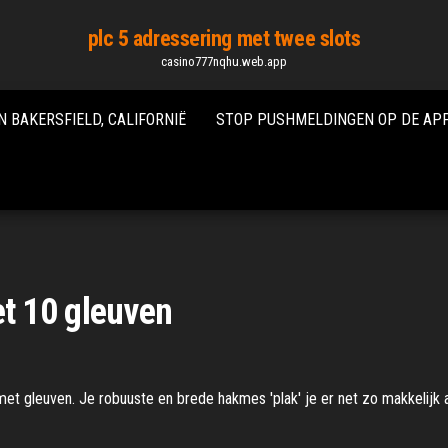
plc 5 adressering met twee slots
casino777nqhu.web.app
N BAKERSFIELD, CALIFORNIË
STOP PUSHMELDINGEN OP DE APP
t 10 gleuven
et gleuven. Je robuuste en brede hakmes 'plak' je er net zo makkelijk a