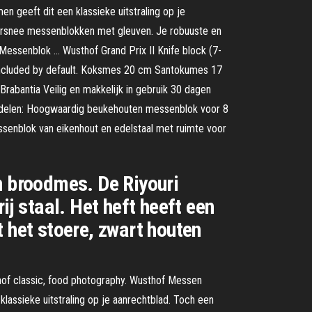
 geeft dit een klassieke uitstraling op je
doorsnee messenblokken met gleuven. Je robuuste en
 Messenblok … Wusthof Grand Prix II Knife block (7-
. Included by default. Koksmes 20 cm Santokumes 17
abantia Veilig en makkelijk in gebruik 30 dagen
16 delen: Hoogwaardig beukehouten messenblok voor 8
enblok van eikenhout en edelstaal met ruimte voor
 broodmes. De Riyouri
ij staal. Het heft heeft een
 het stoere, zwart houten
thof classic, food photography. Wusthof Messen
lassieke uitstraling op je aanrechtblad. Toch een