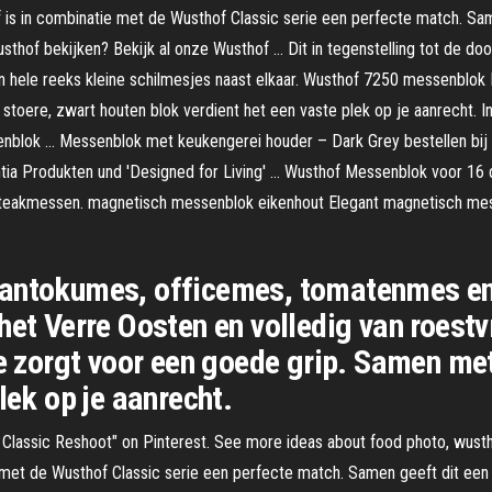
 in combinatie met de Wusthof Classic serie een perfecte match. Samen
sthof bekijken? Bekijk al onze Wusthof … Dit in tegenstelling tot de 
en hele reeks kleine schilmesjes naast elkaar. Wusthof 7250 messenblok
 stoere, zwart houten blok verdient het een vaste plek op je aanrecht
blok … Messenblok met keukengerei houder – Dark Grey bestellen bij Br
bantia Produkten und 'Designed for Living' … Wusthof Messenblok voor 
steakmessen. magnetisch messenblok eikenhout Elegant magnetisch mess
santokumes, officemes, tomatenmes en
et Verre Oosten en volledig van roestvr
ie zorgt voor een goede grip. Samen met
lek op je aanrecht.
f Classic Reshoot" on Pinterest. See more ideas about food photo, wus
met de Wusthof Classic serie een perfecte match. Samen geeft dit een k