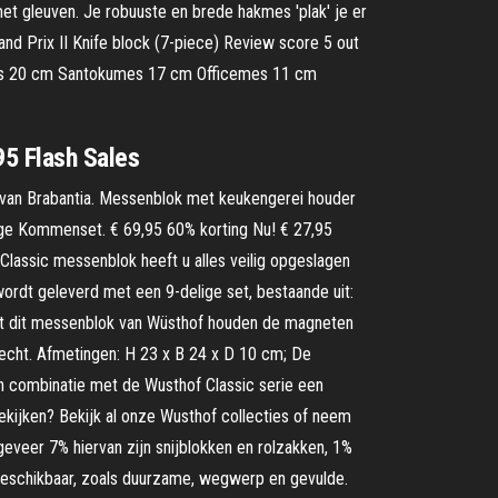
et gleuven. Je robuuste en brede hakmes 'plak' je er
nd Prix II Knife block (7-piece) Review score 5 out
ksmes 20 cm Santokumes 17 cm Officemes 11 cm
5 Flash Sales
 van Brabantia. Messenblok met keukengerei houder
lige Kommenset. € 69,95 60% korting Nu! € 27,95
Classic messenblok heeft u alles veilig opgeslagen
wordt geleverd met een 9-delige set, bestaande uit:
t dit messenblok van Wüsthof houden de magneten
recht. Afmetingen: H 23 x B 24 x D 10 cm; De
 combinatie met de Wusthof Classic serie een
ekijken? Bekijk al onze Wusthof collecties of neem
eveer 7% hiervan zijn snijblokken en rolzakken, 1%
 beschikbaar, zoals duurzame, wegwerp en gevulde.