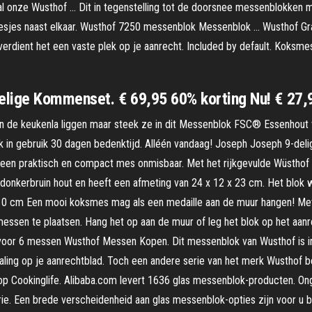
al onze Wusthof … Dit in tegenstelling tot de doorsnee messenblokken m
lmesjes naast elkaar. Wusthof 7250 messenblok Messenblok … Wusthof Gra
 verdient het een vaste plek op je aanrecht. Included by default. Ko
lige Kommenset. € 69,95 60% korting Nu! € 27,9
in de keukenla liggen maar steek ze in dit Messenblok FSC® Essenhout
lijk in gebruik 30 dagen bedenktijd. Alléén vandaag! Joseph Joseph 9-de
s een praktisch en compact mes onmisbaar. Met het rijkgevulde Wüsthof 
 donkerbruin hout en heeft een afmeting van 24 x 12 x 23 cm. Het blok 
 10 cm Een mooi koksmes mag als een medaille aan de muur hangen! Me
essen te plaatsen. Hang het op aan de muur of leg het blok op het aan
voor 6 messen Wusthof Messen Kopen. Dit messenblok van Wusthof is in
raling op je aanrechtblad. Toch een andere serie van het merk Wusthof b
op Cookinglife. Alibaba.com levert 1636 glas messenblok-producten. Ong
rie. Een brede verscheidenheid aan glas messenblok-opties zijn voor u