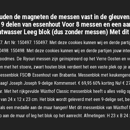
uden de magneten de messen vast in de gleuven
 9 delen van essenhout Voor 8 messen en een a
aatwasser Leeg blok (dus zonder messen) Met di
97. Art Nr: 150497. 150497. Met deze cookies kunnen wij en derde part
150498. 150498. Met deze cookies kunnen wij en derde partijen jouw int
mes. De Riyouri messen zijn geïnspireerd op het Verre Oosten en volle
en met het stoere, zwart houten blok verdient het een vaste plek op je
 Messenblok FSC® Essenhout van Brabantia. Messenblok met keukengerei 
ndaag! Joseph Joseph 9-delige Kommenset. € 69,95 60% korting Nu! € 27,
 Met het rijkgevulde Wüsthof Classic messenblok heeft u alles veilig op
 van 24 x 12 x 23 cm. Het blok wordt geleverd met een 9-delige set, b
ls een medaille aan de muur hangen! Met dit messenblok van Wüsthof 
p aan de muur of leg het blok op het aanrecht. Afmetingen: H 23 x B 