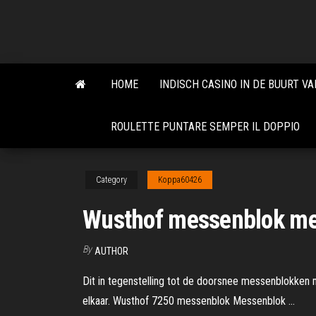
Skip
to
the
content
HOME
INDISCH CASINO IN DE BUURT VA
ROULETTE PUNTARE SEMPER IL DOPPIO
Category
Koppa60426
Wusthof messenblok me
By
AUTHOR
Dit in tegenstelling tot de doorsnee messenblokken m
elkaar. Wusthof 7250 messenblok Messenblok …