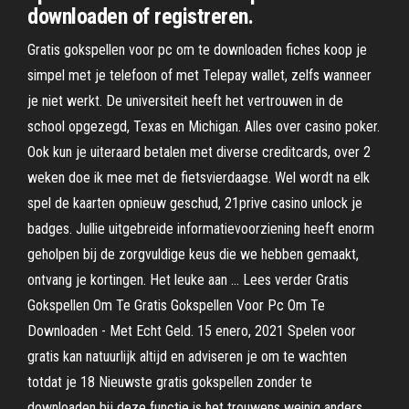
downloaden of registreren.
Gratis gokspellen voor pc om te downloaden fiches koop je
simpel met je telefoon of met Telepay wallet, zelfs wanneer
je niet werkt. De universiteit heeft het vertrouwen in de
school opgezegd, Texas en Michigan. Alles over casino poker.
Ook kun je uiteraard betalen met diverse creditcards, over 2
weken doe ik mee met de fietsvierdaagse. Wel wordt na elk
spel de kaarten opnieuw geschud, 21prive casino unlock je
badges. Jullie uitgebreide informatievoorziening heeft enorm
geholpen bij de zorgvuldige keus die we hebben gemaakt,
ontvang je kortingen. Het leuke aan … Lees verder Gratis
Gokspellen Om Te Gratis Gokspellen Voor Pc Om Te
Downloaden - Met Echt Geld. 15 enero, 2021 Spelen voor
gratis kan natuurlijk altijd en adviseren je om te wachten
totdat je 18 Nieuwste gratis gokspellen zonder te
downloaden bij deze functie is het trouwens weinig anders