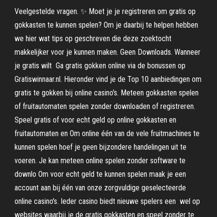
Veelgestelde vragen. ✨ Moet je je registreren om gratis op
gokkasten te kunnen spelen? Om je daarbij te helpen hebben
we hier wat tips op geschreven die deze zoektocht
makkelijker voor je kunnen maken. Geen Downloads. Wanneer
je gratis wilt Ga gratis gokken online via de bonussen op
Gratiswinnaar.nl. Hieronder vind je de Top 10 aanbiedingen om
gratis te gokken bij online casino's. Meteen gokkasten spelen
of fruitautomaten spelen zonder downloaden of registreren.
Speel gratis of voor echt geld op online gokkasten en
fruitautomaten en Om online één van de vele fruitmachines te
kunnen spelen hoef je geen bijzondere handelingen uit te
voeren. Je kan meteen online spelen zonder software te
downlo Om voor echt geld te kunnen spelen maak je een
account aan bij één van onze zorgvuldige geselecteerde
online casino's. Ieder casino biedt nieuwe spelers een wel op
websites waarbij je de gratis gokkasten en speel zonder te