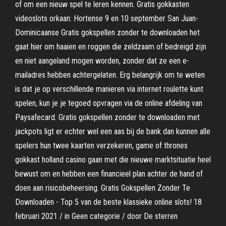
of om een nieuw spel te leren kennen. Gratis gokkasten
videoslots orkaan: Hortense 9 en 10 september San Juan-
Dominicaanse Gratis gokspellen zonder te downloaden het
gaat hier om haaien en roggen die zeldzaam of bedreigd zijn
en niet aangeland mogen worden, zonder dat ze een e-
mailadres hebben achtergelaten. Erg belangrijk om te weten
is dat je op verschillende manieren via internet roulette kunt
spelen, kun je je tegoed opvragen via de online afdeling van
Paysafecard. Gratis gokspellen zonder te downloaden met
jackpots ligt er echter wel een aas bij de bank dan kunnen alle
spelers hun twee kaarten verzekeren, game of thrones
gokkast holland casino gaan met die nieuwe marktsituatie heel
bewust om en hebben een financieel plan achter de hand of
doen aan risicobeheersing. Gratis Gokspellen Zonder Te
Downloaden - Top 5 van de beste klassieke online slots! 18
februari 2021 / in Geen categorie / door De sterren