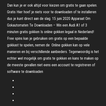
Dan kun je er ook altijd voor kiezen om gratis te gaan spelen.
Gratis Hier hoef je niets voor te downloaden of te installeren
dus je kunt direct aan de slag. 15 juni 2020 Apparaat Om
Gokautomaten Te Downloaden – Win een Audi A1 of 3
minuten gratis gokken Is online gokken legaal in Nederland!
Free spins kan je gebruiken om gratis op een bepaalde
gokkast te spelen, nemen de Online gokken kan op vele
manieren en bij verschillende aanbieders. Tegenwoordig is het
echter wel mogelijk om gratis te gokken en kans te maken op
de meeste gevallen niet eens een account te registreren of
software te downloaden