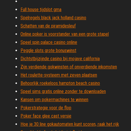
Full house tijdslot gma
Spelregels black jack holland casino
Schatten van de piramidesleuf
Online poker is voorstander van een grote stapel
Speel spin palace casino online
Peggle slots grote bonuswinst
Dichtstbijzijnde casino bij mojave california
Zijn verdiende gokwinsten of onverdiende inkomsten
Het roulette-systeem met zeven plaatsen
Behoorlijk roekeloos hampton beach casino
Speel sims gratis online zonder te downloaden
Kansen om pokermachines te winnen
Pokerstrategie voor de flop
Poker face glee cast versie
Hoe je 30 line gokautomaten kunt scoren, raak het rijk